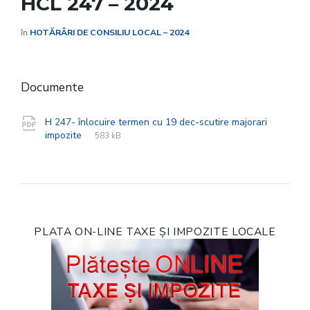
HCL 247 – 2024
în
HOTĂRÂRI DE CONSILIU LOCAL – 2024
Documente
H 247- înlocuire termen cu 19 dec-scutire majorari
File
pdf
File
impozite
583 kB
extension:
size:
PLATA ON-LINE TAXE ȘI IMPOZITE LOCALE