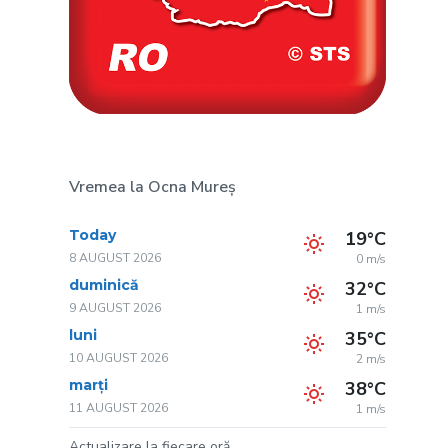
Vremea la Ocna Mureș
Today
19°C
8 AUGUST 2026
0 m/s
duminică
32°C
9 AUGUST 2026
1 m/s
luni
35°C
10 AUGUST 2026
2 m/s
marți
38°C
11 AUGUST 2026
1 m/s
Actualizare la fiecare oră.