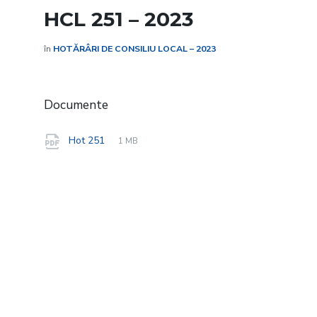
HCL 251 – 2023
în
HOTĂRÂRI DE CONSILIU LOCAL – 2023
Documente
File
pdf
File
Hot 251
1 MB
extension:
size: