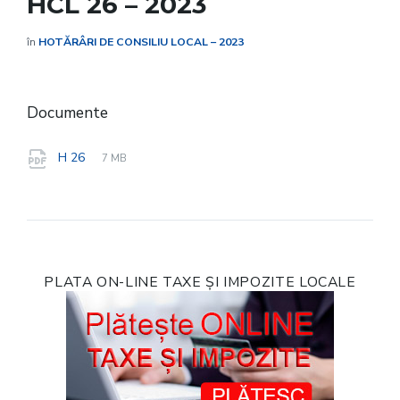
HCL 26 – 2023
în
HOTĂRÂRI DE CONSILIU LOCAL – 2023
Documente
File
pdf
File
H 26
7 MB
extension:
size:
PLATA ON-LINE TAXE ȘI IMPOZITE LOCALE