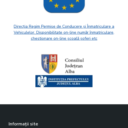
Direcția Regim Permise de Conducere și Înmatriculare a
Vehiculelor. Disponibilitate on-line număr înmatriculare,
chestionare on-line școală șoferi etc
Informații site