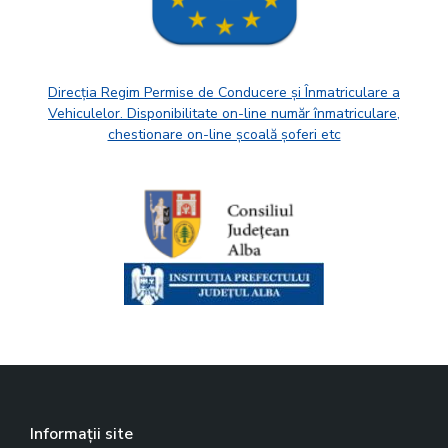
Direcția Regim Permise de Conducere și Înmatriculare a
Vehiculelor. Disponibilitate on-line număr înmatriculare,
chestionare on-line școală șoferi etc
Informații site