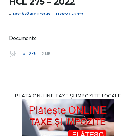
HCL 275 – 2022
în
HOTĂRÂRI DE CONSILIU LOCAL – 2022
Documente
File
pdf
File
Hot. 275
2 MB
extension:
size:
PLATA ON-LINE TAXE ȘI IMPOZITE LOCALE