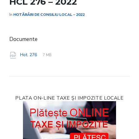
HCL 276 – 2022
în
HOTĂRÂRI DE CONSILIU LOCAL – 2022
Documente
File
pdf
File
Hot. 276
7 MB
extension:
size:
PLATA ON-LINE TAXE ȘI IMPOZITE LOCALE