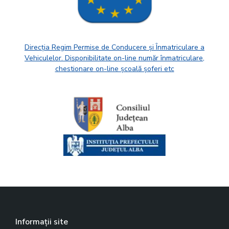
Direcția Regim Permise de Conducere și Înmatriculare a
Vehiculelor. Disponibilitate on-line număr înmatriculare,
chestionare on-line școală șoferi etc
Informații site