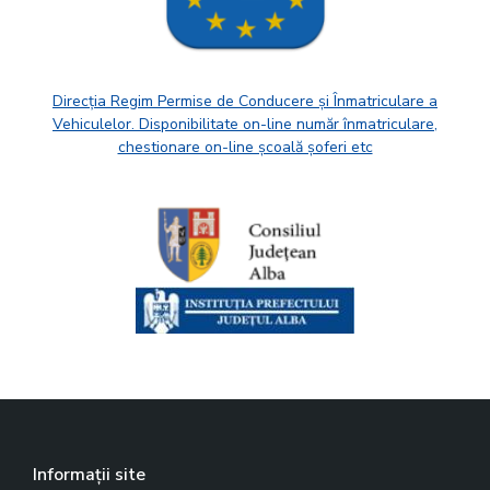
Direcția Regim Permise de Conducere și Înmatriculare a
Vehiculelor. Disponibilitate on-line număr înmatriculare,
chestionare on-line școală șoferi etc
Informații site