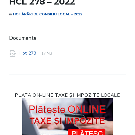
HCL 278 – 2022
în
HOTĂRÂRI DE CONSILIU LOCAL – 2022
Documente
File
pdf
File
Hot. 278
17 MB
extension:
size:
PLATA ON-LINE TAXE ȘI IMPOZITE LOCALE