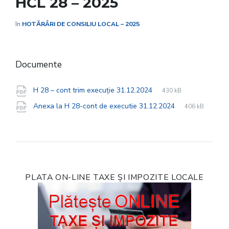
HCL 28 – 2025
în
HOTĂRÂRI DE CONSILIU LOCAL – 2025
Documente
File
pdf
File
H 28 – cont trim execuție 31.12.2024
430 kB
extension:
size:
File
pdf
File
Anexa la H 28-cont de executie 31.12.2024
406 kB
extension:
size:
PLATA ON-LINE TAXE ȘI IMPOZITE LOCALE