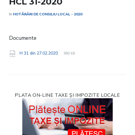
HCL 31-2020
în
HOTĂRÂRI DE CONSILIU LOCAL - 2020
Documente
File
pdf
File
H 31 din 27.02.2020
980 kB
extension:
size:
PLATA ON-LINE TAXE ȘI IMPOZITE LOCALE