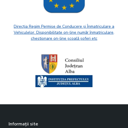
Direcția Regim Permise de Conducere și Înmatriculare a
Vehiculelor. Disponibilitate on-line număr înmatriculare,
chestionare on-line școală șoferi etc
Informații site