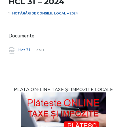
HCL 31 – 2024
în
HOTĂRÂRI DE CONSILIU LOCAL – 2024
Documente
File
pdf
File
Hot 31
2 MB
extension:
size:
PLATA ON-LINE TAXE ȘI IMPOZITE LOCALE