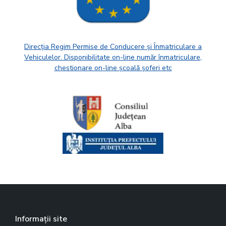
Direcția Regim Permise de Conducere și Înmatriculare a
Vehiculelor. Disponibilitate on-line număr înmatriculare,
chestionare on-line școală șoferi etc
Informații site