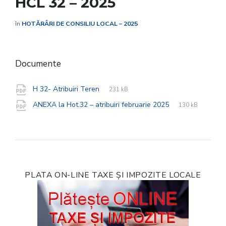
HCL 32 – 2025
în
HOTĂRÂRI DE CONSILIU LOCAL – 2025
Documente
File
pdf
File
H 32- Atribuiri Teren
231 kB
extension:
size:
File
pdf
File
ANEXA la Hot.32 – atribuiri februarie 2025
130 kB
extension:
size:
PLATA ON-LINE TAXE ȘI IMPOZITE LOCALE