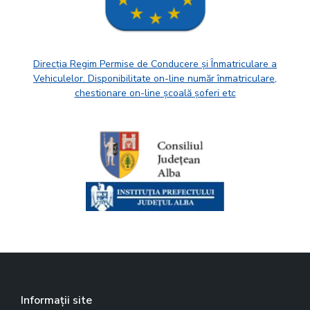
Direcția Regim Permise de Conducere și Înmatriculare a
Vehiculelor. Disponibilitate on-line număr înmatriculare,
chestionare on-line școală șoferi etc
Informații site