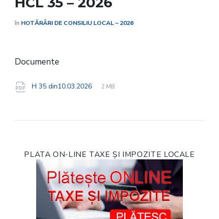
HCL 35 – 2026
în
HOTĂRÂRI DE CONSILIU LOCAL – 2026
Documente
File
pdf
File
H 35 din10.03.2026
2 MB
extension:
size:
PLATA ON-LINE TAXE ȘI IMPOZITE LOCALE