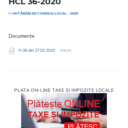
HCL 36-2020
în
HOTĂRÂRI DE CONSILIU LOCAL - 2020
Documente
File
pdf
File
H 36 din 27.02.2020
808 kB
extension:
size:
PLATA ON-LINE TAXE ȘI IMPOZITE LOCALE