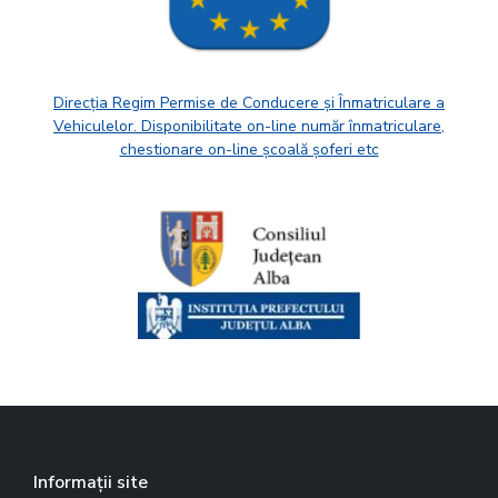
Direcția Regim Permise de Conducere și Înmatriculare a
Vehiculelor. Disponibilitate on-line număr înmatriculare,
chestionare on-line școală șoferi etc
Informații site