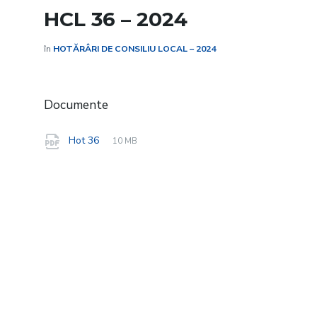
HCL 36 – 2024
în
HOTĂRÂRI DE CONSILIU LOCAL – 2024
Documente
File
pdf
File
Hot 36
10 MB
extension:
size: