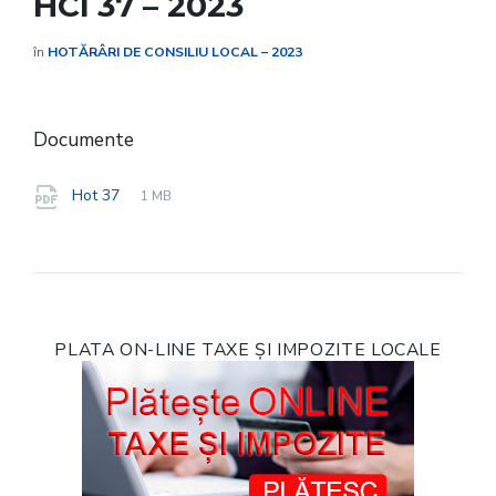
HCl 37 – 2023
în
HOTĂRÂRI DE CONSILIU LOCAL – 2023
Documente
File
pdf
File
Hot 37
1 MB
extension:
size:
PLATA ON-LINE TAXE ȘI IMPOZITE LOCALE