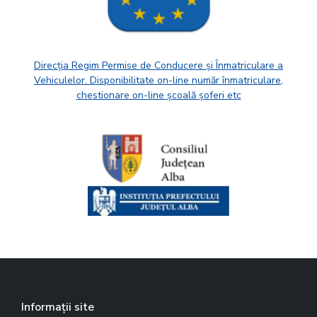
Direcția Regim Permise de Conducere și Înmatriculare a
Vehiculelor. Disponibilitate on-line număr înmatriculare,
chestionare on-line școală șoferi etc
Informații site