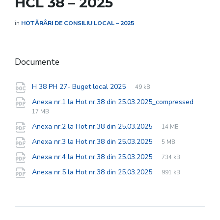
HCL 38 – 2025
în
HOTĂRÂRI DE CONSILIU LOCAL – 2025
Documente
File
docx
File
H 38 PH 27- Buget local 2025
49 kB
extension:
size:
File
pdf
File
Anexa nr.1 la Hot nr.38 din 25.03.2025_compressed
extens
size:
17 MB
File
pdf
File
Anexa nr.2 la Hot nr.38 din 25.03.2025
14 MB
extension:
size:
File
pdf
File
Anexa nr.3 la Hot nr.38 din 25.03.2025
5 MB
extension:
size:
File
pdf
File
Anexa nr.4 la Hot nr.38 din 25.03.2025
734 kB
extension:
size:
File
pdf
File
Anexa nr.5 la Hot nr.38 din 25.03.2025
991 kB
extension:
size: