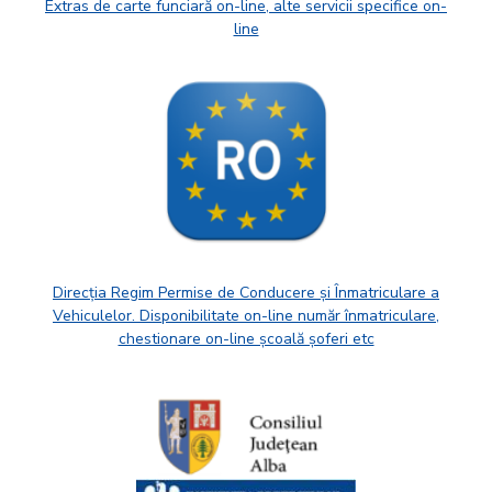
Extras de carte funciară on-line, alte servicii specifice on-
line
Direcția Regim Permise de Conducere și Înmatriculare a
Vehiculelor. Disponibilitate on-line număr înmatriculare,
chestionare on-line școală șoferi etc