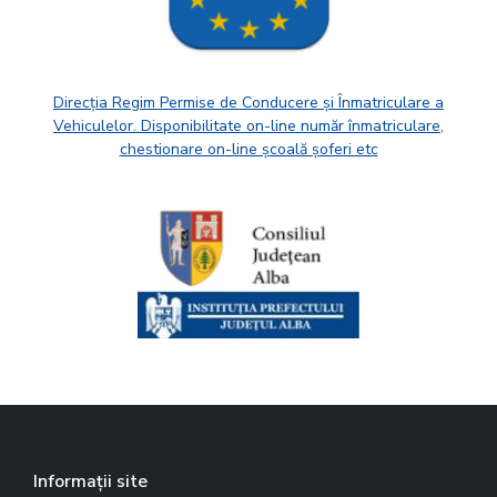
Direcția Regim Permise de Conducere și Înmatriculare a
Vehiculelor. Disponibilitate on-line număr înmatriculare,
chestionare on-line școală șoferi etc
Informații site