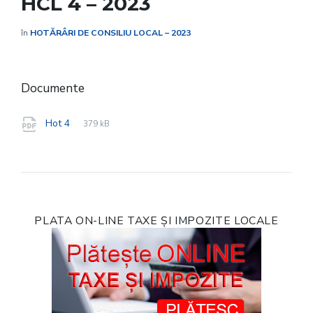
HCL 4 – 2023
în
HOTĂRÂRI DE CONSILIU LOCAL – 2023
Documente
File
pdf
File
Hot 4
379 kB
extension:
size:
PLATA ON-LINE TAXE ȘI IMPOZITE LOCALE