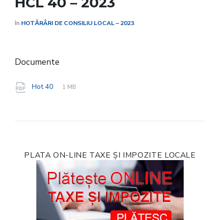
HCL 40 – 2023
în
HOTĂRÂRI DE CONSILIU LOCAL – 2023
Documente
File
pdf
File
Hot 40
1 MB
extension:
size:
PLATA ON-LINE TAXE ȘI IMPOZITE LOCALE