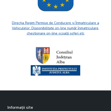
Direcția Regim Permise de Conducere și Înmatriculare a
Vehiculelor. Disponibilitate on-line număr înmatriculare,
chestionare on-line școală șoferi etc
Informații site