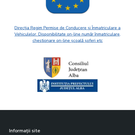
Direcția Regim Permise de Conducere și Înmatriculare a
Vehiculelor. Disponibilitate on-line număr înmatriculare,
chestionare on-line școală șoferi etc
Informații site