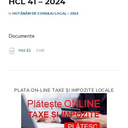
HCL 41 – 2024
în
HOTĂRÂRI DE CONSILIU LOCAL – 2024
Documente
File
pdf
File
Hot 41
6 MB
extension:
size:
PLATA ON-LINE TAXE ȘI IMPOZITE LOCALE