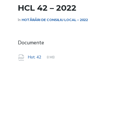
HCL 42 – 2022
în
HOTĂRÂRI DE CONSILIU LOCAL – 2022
Documente
File
pdf
File
Hot. 42
8 MB
extension:
size: