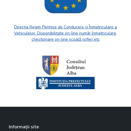
Direcția Regim Permise de Conducere și Înmatriculare a
Vehiculelor. Disponibilitate on-line număr înmatriculare,
chestionare on-line școală șoferi etc
Informații site