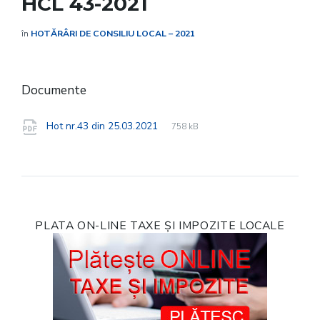
HCL 43-2021
în
HOTĂRÂRI DE CONSILIU LOCAL – 2021
Documente
File
pdf
File
Hot nr.43 din 25.03.2021
758 kB
extension:
size:
PLATA ON-LINE TAXE ȘI IMPOZITE LOCALE