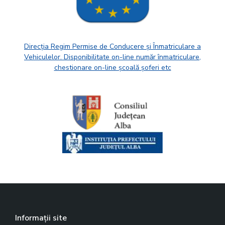
Direcția Regim Permise de Conducere și Înmatriculare a
Vehiculelor. Disponibilitate on-line număr înmatriculare,
chestionare on-line școală șoferi etc
Informații site