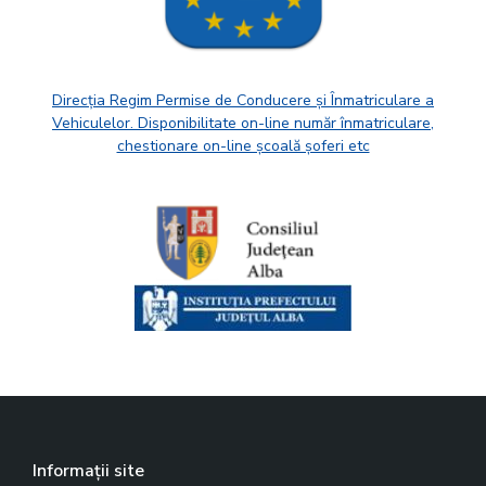
Direcția Regim Permise de Conducere și Înmatriculare a
Vehiculelor. Disponibilitate on-line număr înmatriculare,
chestionare on-line școală șoferi etc
Informații site