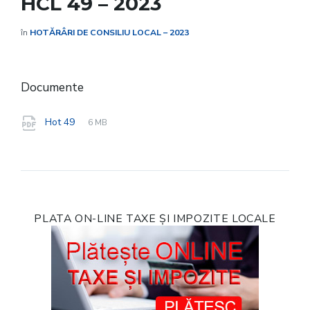
HCL 49 – 2023
în
HOTĂRÂRI DE CONSILIU LOCAL – 2023
Documente
File
pdf
File
Hot 49
6 MB
extension:
size:
PLATA ON-LINE TAXE ȘI IMPOZITE LOCALE