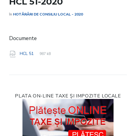
HCL 51-2020
în
HOTĂRÂRI DE CONSILIU LOCAL - 2020
Documente
File
pdf
File
HCL 51
987 kB
extension:
size:
PLATA ON-LINE TAXE ȘI IMPOZITE LOCALE