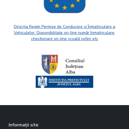
Direcția Regim Permise de Conducere și Înmatriculare a
Vehiculelor. Disponibilitate on-line număr înmatriculare,
chestionare on-line școală șoferi etc
Informații site