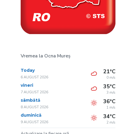
Vremea la Ocna Mureș
Today
21°C
6 AUGUST 2026
0 m/s
vineri
35°C
7 AUGUST 2026
3 m/s
sâmbătă
36°C
8 AUGUST 2026
1 m/s
duminică
34°C
9 AUGUST 2026
2 m/s
Actualizare la fiecare oră.