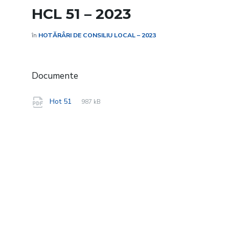
HCL 51 – 2023
în
HOTĂRÂRI DE CONSILIU LOCAL – 2023
Documente
File
pdf
File
Hot 51
987 kB
extension:
size: