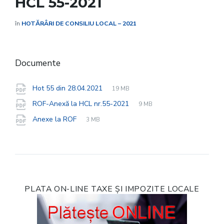
HCL 55-2021
în
HOTĂRÂRI DE CONSILIU LOCAL – 2021
Documente
File
pdf
File
Hot 55 din 28.04.2021
19 MB
extension:
size:
File
pdf
File
ROF-Anexă la HCL nr.55-2021
9 MB
extension:
size:
File
pdf
File
Anexe la ROF
3 MB
extension:
size:
PLATA ON-LINE TAXE ȘI IMPOZITE LOCALE