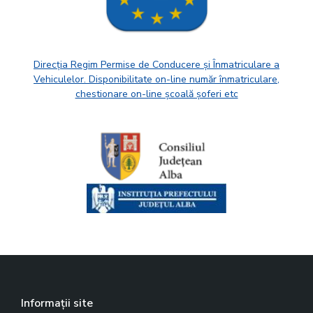
Direcția Regim Permise de Conducere și Înmatriculare a
Vehiculelor. Disponibilitate on-line număr înmatriculare,
chestionare on-line școală șoferi etc
Informații site