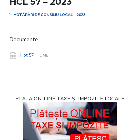
HCL 57 – 2023
în
HOTĂRÂRI DE CONSILIU LOCAL – 2023
Documente
File
pdf
File
Hot 57
1 MB
extension:
size:
PLATA ON-LINE TAXE ȘI IMPOZITE LOCALE