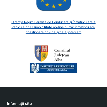
Direcția Regim Permise de Conducere și Înmatriculare a
Vehiculelor. Disponibilitate on-line număr înmatriculare,
chestionare on-line școală șoferi etc
Informații site