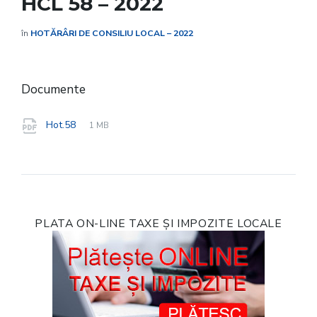
HCL 58 – 2022
în
HOTĂRÂRI DE CONSILIU LOCAL – 2022
Documente
File
pdf
File
Hot.58
1 MB
extension:
size:
PLATA ON-LINE TAXE ȘI IMPOZITE LOCALE