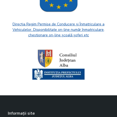
Direcția Regim Permise de Conducere și Înmatriculare a
Vehiculelor. Disponibilitate on-line număr înmatriculare,
chestionare on-line școală șoferi etc
Informații site