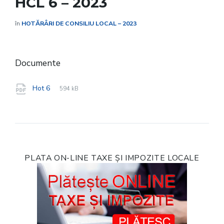
HCL 6 – 2023
în
HOTĂRÂRI DE CONSILIU LOCAL – 2023
Documente
File
pdf
File
Hot 6
594 kB
extension:
size:
PLATA ON-LINE TAXE ȘI IMPOZITE LOCALE