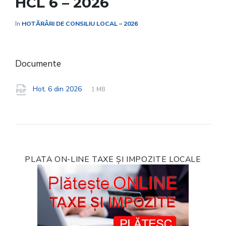
HCL 6 – 2026
în
HOTĂRÂRI DE CONSILIU LOCAL – 2026
Documente
File
pdf
File
Hot. 6 din 2026
1 MB
extension:
size:
PLATA ON-LINE TAXE ȘI IMPOZITE LOCALE