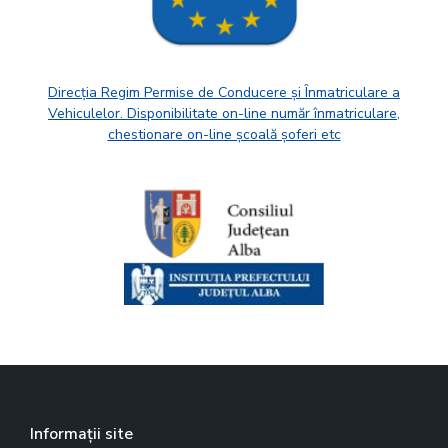
Direcția Regim Permise de Conducere și Înmatriculare a
Vehiculelor. Disponibilitate on-line număr înmatriculare,
chestionare on-line școală șoferi etc
Informații site