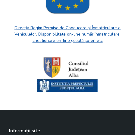
Direcția Regim Permise de Conducere și Înmatriculare a
Vehiculelor. Disponibilitate on-line număr înmatriculare,
chestionare on-line școală șoferi etc
Informații site