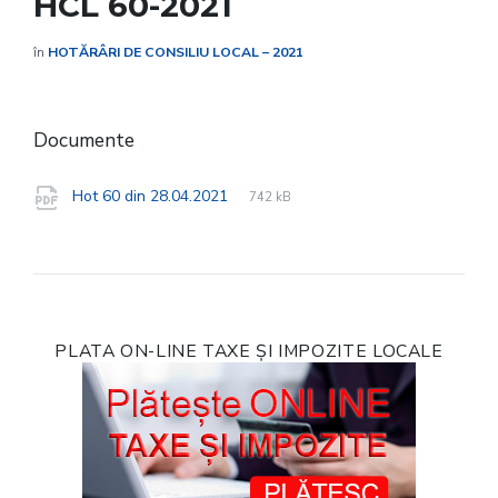
HCL 60-2021
în
HOTĂRÂRI DE CONSILIU LOCAL – 2021
Documente
File
pdf
File
Hot 60 din 28.04.2021
742 kB
extension:
size:
PLATA ON-LINE TAXE ȘI IMPOZITE LOCALE