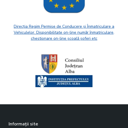
Direcția Regim Permise de Conducere și Înmatriculare a
Vehiculelor. Disponibilitate on-line număr înmatriculare,
chestionare on-line școală șoferi etc
Informații site