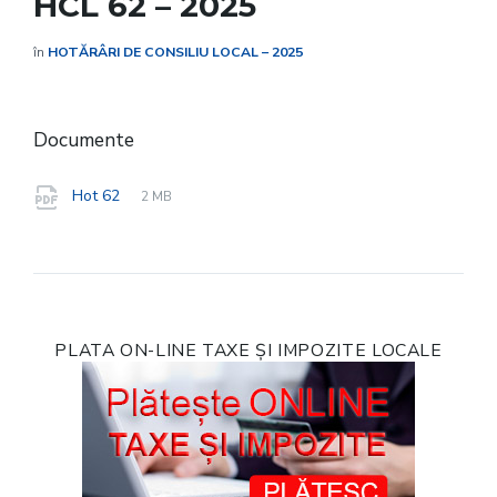
HCL 62 – 2025
în
HOTĂRÂRI DE CONSILIU LOCAL – 2025
Documente
File
pdf
File
Hot 62
2 MB
extension:
size:
PLATA ON-LINE TAXE ȘI IMPOZITE LOCALE