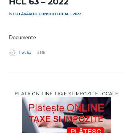
HCL 63 – 2022
în
HOTĂRÂRI DE CONSILIU LOCAL – 2022
Documente
File
pdf
File
hot 63
2 MB
extension:
size:
PLATA ON-LINE TAXE ȘI IMPOZITE LOCALE