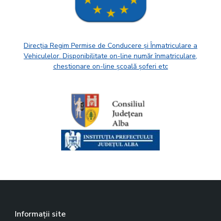
Direcția Regim Permise de Conducere și Înmatriculare a
Vehiculelor. Disponibilitate on-line număr înmatriculare,
chestionare on-line școală șoferi etc
Informații site