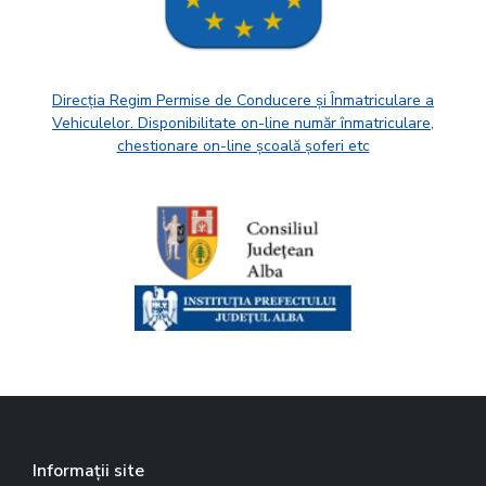
Direcția Regim Permise de Conducere și Înmatriculare a
Vehiculelor. Disponibilitate on-line număr înmatriculare,
chestionare on-line școală șoferi etc
Informații site