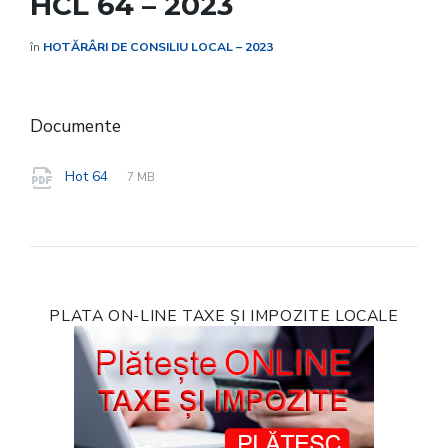
HCL 64 – 2023
în
HOTĂRÂRI DE CONSILIU LOCAL – 2023
Documente
File
pdf
File
Hot 64
7 MB
extension:
size:
PLATA ON-LINE TAXE ȘI IMPOZITE LOCALE