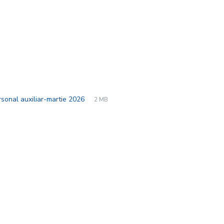
File
pdf
File
rsonal auxiliar-martie 2026
2 MB
extension:
size: