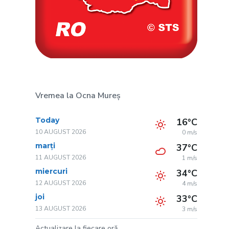
Vremea la Ocna Mureș
Today
16°C
10 AUGUST 2026
0 m/s
marți
37°C
11 AUGUST 2026
1 m/s
miercuri
34°C
12 AUGUST 2026
4 m/s
joi
33°C
13 AUGUST 2026
3 m/s
Actualizare la fiecare oră.