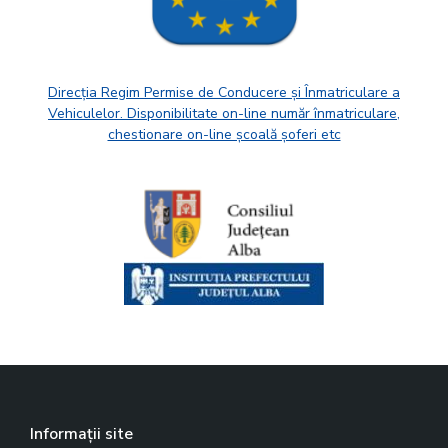
Direcția Regim Permise de Conducere și Înmatriculare a
Vehiculelor. Disponibilitate on-line număr înmatriculare,
chestionare on-line școală șoferi etc
Informații site