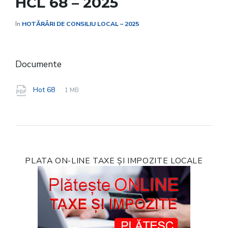
HCL 68 – 2025
în
HOTĂRÂRI DE CONSILIU LOCAL – 2025
Documente
File
pdf
File
Hot 68
1 MB
extension:
size:
PLATA ON-LINE TAXE ȘI IMPOZITE LOCALE