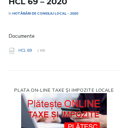
HCL 69 – 2020
în
HOTĂRÂRI DE CONSILIU LOCAL - 2020
Documente
File
pdf
File
HCL 69
1 MB
extension:
size:
PLATA ON-LINE TAXE ȘI IMPOZITE LOCALE