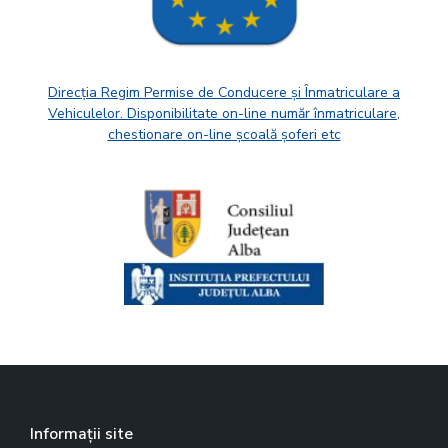
Direcția Regim Permise de Conducere și Înmatriculare a
Vehiculelor. Disponibilitate on-line număr înmatriculare,
chestionare on-line școală șoferi etc
Informații site