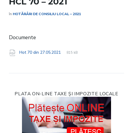
HCL 70 – 2021
în
HOTĂRÂRI DE CONSILIU LOCAL – 2021
Documente
File
pdf
File
Hot 70 din 27.05.2021
815 kB
extension:
size:
PLATA ON-LINE TAXE ȘI IMPOZITE LOCALE