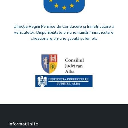
Direcția Regim Permise de Conducere și Înmatriculare a
Vehiculelor. Disponibilitate on-line număr înmatriculare,
chestionare on-line școală șoferi etc
Informații site