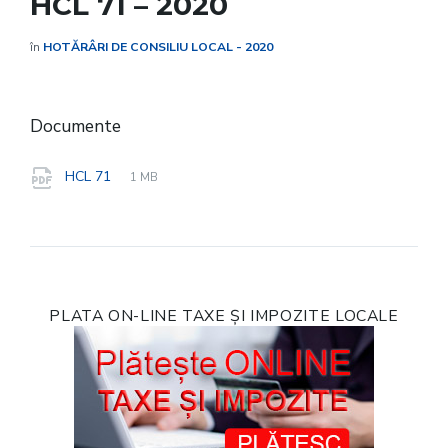
HCL 71 – 2020
în
HOTĂRÂRI DE CONSILIU LOCAL - 2020
Documente
File
pdf
File
HCL 71
1 MB
extension:
size:
PLATA ON-LINE TAXE ȘI IMPOZITE LOCALE