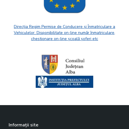
Direcția Regim Permise de Conducere și Înmatriculare a
Vehiculelor. Disponibilitate on-line număr înmatriculare,
chestionare on-line școală șoferi etc
Informații site