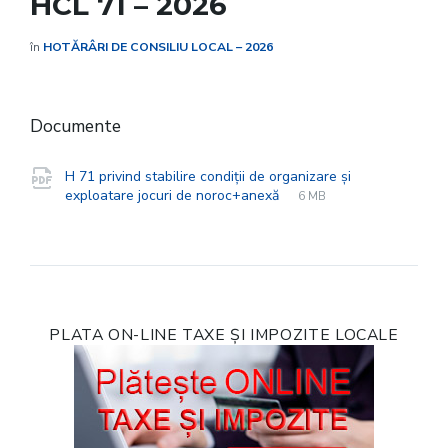
HCL 71 – 2026
în
HOTĂRÂRI DE CONSILIU LOCAL – 2026
Documente
H 71 privind stabilire condiții de organizare și
File
pdf
File
exploatare jocuri de noroc+anexă
6 MB
extension:
size:
PLATA ON-LINE TAXE ȘI IMPOZITE LOCALE