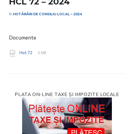
HCL 72 – 2024
în
HOTĂRÂRI DE CONSILIU LOCAL – 2024
Documente
File
pdf
File
Hot 72
5 MB
extension:
size:
PLATA ON-LINE TAXE ȘI IMPOZITE LOCALE