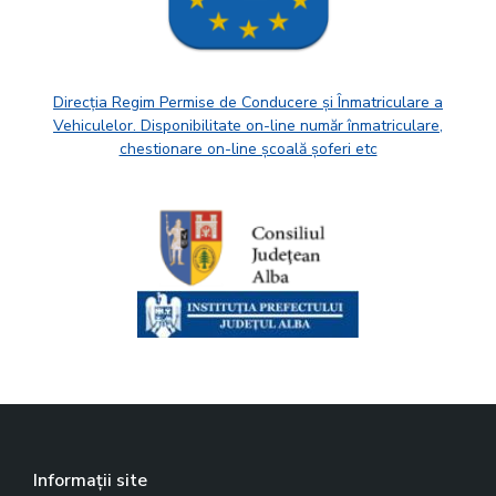
Direcția Regim Permise de Conducere și Înmatriculare a
Vehiculelor. Disponibilitate on-line număr înmatriculare,
chestionare on-line școală șoferi etc
Informații site