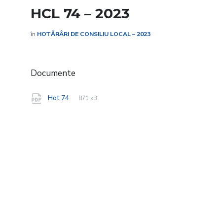
HCL 74 – 2023
în
HOTĂRÂRI DE CONSILIU LOCAL – 2023
Documente
File
pdf
File
Hot 74
871 kB
extension:
size: