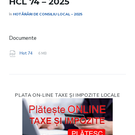
HCL 74 – 2025
în
HOTĂRÂRI DE CONSILIU LOCAL – 2025
Documente
File
pdf
File
Hot 74
6 MB
extension:
size:
PLATA ON-LINE TAXE ȘI IMPOZITE LOCALE