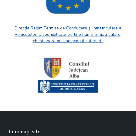
Direcția Regim Permise de Conducere și Înmatriculare a
Vehiculelor. Disponibilitate on-line număr înmatriculare,
chestionare on-line școală șoferi etc
Informații site