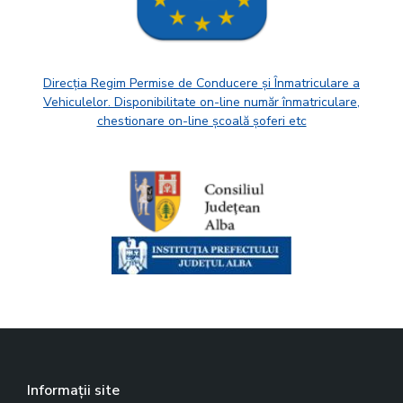
Direcția Regim Permise de Conducere și Înmatriculare a
Vehiculelor. Disponibilitate on-line număr înmatriculare,
chestionare on-line școală șoferi etc
Informații site