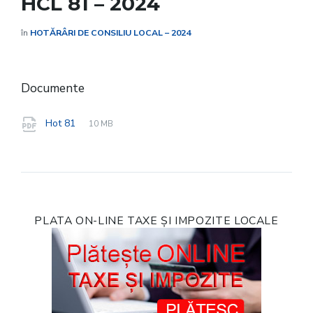
HCL 81 – 2024
în
HOTĂRÂRI DE CONSILIU LOCAL – 2024
Documente
File
pdf
File
Hot 81
10 MB
extension:
size:
PLATA ON-LINE TAXE ȘI IMPOZITE LOCALE