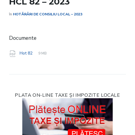
HCL 82 – 2023
în
HOTĂRÂRI DE CONSILIU LOCAL – 2023
Documente
File
pdf
File
Hot 82
9 MB
extension:
size:
PLATA ON-LINE TAXE ȘI IMPOZITE LOCALE