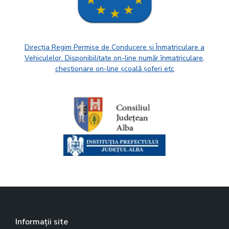
Direcția Regim Permise de Conducere și Înmatriculare a
Vehiculelor. Disponibilitate on-line număr înmatriculare,
chestionare on-line școală șoferi etc
Informații site