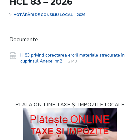
HCL 83 – 2026
în
HOTĂRÂRI DE CONSILIU LOCAL – 2026
Documente
H 83 privind corectarea erorii materiale strecurate în
File
pdf
File
cuprinsul Anexei nr.2
2 MB
extension:
size:
PLATA ON-LINE TAXE ȘI IMPOZITE LOCALE