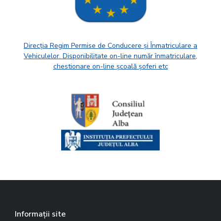
Direcția Regim Permise de Conducere și Înmatriculare a
Vehiculelor. Disponibilitate on-line număr înmatriculare,
chestionare on-line școală șoferi etc
Informații site