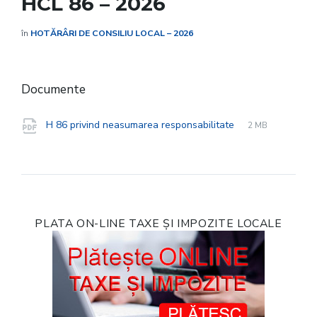
HCL 86 – 2026
în
HOTĂRÂRI DE CONSILIU LOCAL – 2026
Documente
File
pdf
File
H 86 privind neasumarea responsabilitate
2 MB
extension:
size:
PLATA ON-LINE TAXE ȘI IMPOZITE LOCALE