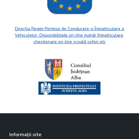
Direcția Regim Permise de Conducere și Înmatriculare a
Vehiculelor. Disponibilitate on-line număr înmatriculare,
chestionare on-line școală șoferi etc
Informații site