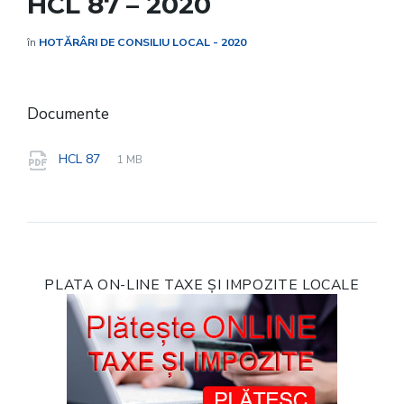
HCL 87 – 2020
în
HOTĂRÂRI DE CONSILIU LOCAL - 2020
Documente
File
pdf
File
HCL 87
1 MB
extension:
size:
PLATA ON-LINE TAXE ȘI IMPOZITE LOCALE