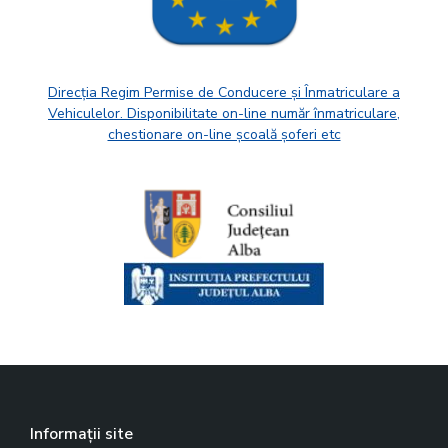
Direcția Regim Permise de Conducere și Înmatriculare a
Vehiculelor. Disponibilitate on-line număr înmatriculare,
chestionare on-line școală șoferi etc
Informații site