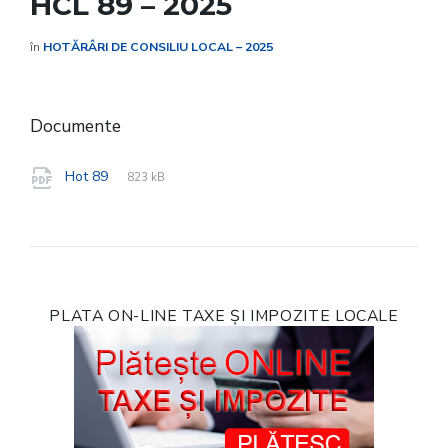
HCL 89 – 2025
în
HOTĂRÂRI DE CONSILIU LOCAL – 2025
Documente
File
pdf
File
Hot 89
823 kB
extension:
size:
PLATA ON-LINE TAXE ȘI IMPOZITE LOCALE