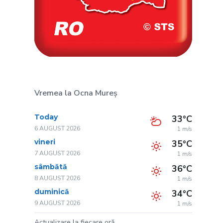
Vremea la Ocna Mureș
Today
33°C
6 AUGUST 2026
1 m/s
vineri
35°C
7 AUGUST 2026
1 m/s
sâmbătă
36°C
8 AUGUST 2026
1 m/s
duminică
34°C
9 AUGUST 2026
1 m/s
Actualizare la fiecare oră.