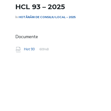
HCL 93 – 2025
în
HOTĂRÂRI DE CONSILIU LOCAL – 2025
Documente
File
pdf
File
Hot 93
609 kB
extension:
size: