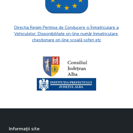
Direcția Regim Permise de Conducere și Înmatriculare a
Vehiculelor. Disponibilitate on-line număr înmatriculare,
chestionare on-line școală șoferi etc
Informații site