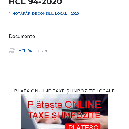
HCL 94-2020
în
HOTĂRÂRI DE CONSILIU LOCAL - 2020
Documente
File
pdf
File
HCL 94
732 kB
extension:
size:
PLATA ON-LINE TAXE ȘI IMPOZITE LOCALE